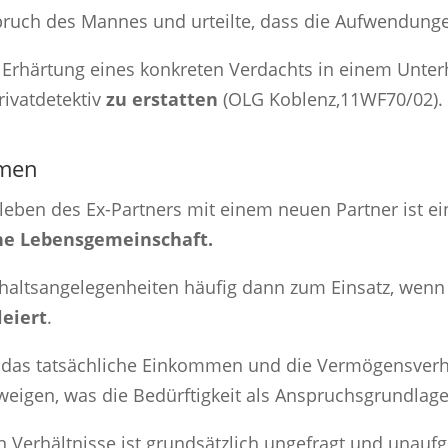
ruch des Mannes und urteilte, dass die Aufwendungen
ur Erhärtung eines konkreten Verdachts in einem Unte
rivatdetektiv
zu erstatten
(OLG Koblenz,11WF70/02).
mmen
en des Ex-Partners mit einem neuen Partner ist ein 
he Lebensgemeinschaft.
altsangelegenheiten häufig dann zum Einsatz, wenn 
eiert
.
at das tatsächliche Einkommen und die Vermögensver
weigen, was die Bedürftigkeit als Anspruchsgrundlage 
Verhältnisse ist grundsätzlich ungefragt und unaufg